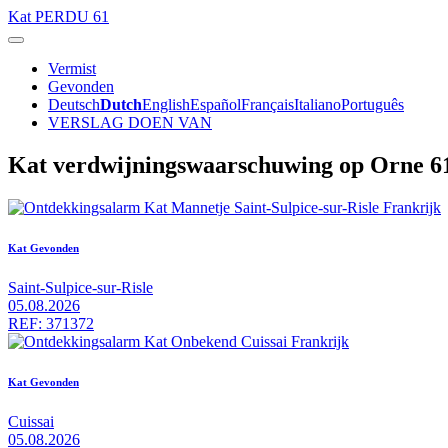
Kat
PERDU 61
Vermist
Gevonden
Deutsch
Dutch
English
Español
Français
Italiano
Português
VERSLAG DOEN VAN
Kat verdwijningswaarschuwing op Orne 6
Kat Gevonden
Saint-Sulpice-sur-Risle
05.08.2026
REF: 371372
Kat Gevonden
Cuissai
05.08.2026